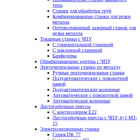
типа
Станки для обработки труб
Комбинированные станки для резки
металла
Оптоволоконный лазерный станок для
резки металла
Токарные станки с ЧПУ
С горизонтальной станиной
С наклонной станиной
Барфидеры
Обрабатывающие центры с ЧПУ
Ленточнопильные станки по металлу
Ручные ленточнопильные станки
Полуавтоматические с поворотной
рамой
Полуавтоматические колонные
Автоматические с поворотной рамой
Автоматические колонные
Листогибочные прессы
С контроллером E22
Листогибочные прессы с ЧПУ 4+1 MT-
15
Электроэрозионные станки
Серия DK 77