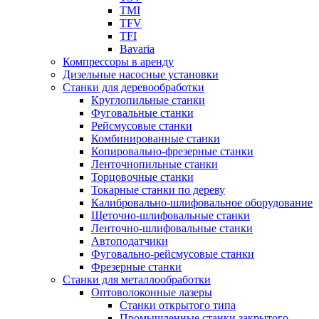
TMI
TFV
TFI
Bavaria
Компрессоры в аренду
Дизельные насосные установки
Станки для деревообработки
Круглопильные станки
Фуговальные станки
Рейсмусовые станки
Комбинированные станки
Копировально-фрезерные станки
Ленточнопильные станки
Торцовочные станки
Токарные станки по дереву
Калибровально-шлифовальное оборудование
Щеточно-шлифовальные станки
Ленточно-шлифовальные станки
Автоподатчики
Фуговально-рейсмусовые станки
Фрезерные станки
Станки для металлообработки
Оптоволоконные лазеры
Станки открытого типа
Промышленные станки закрытого