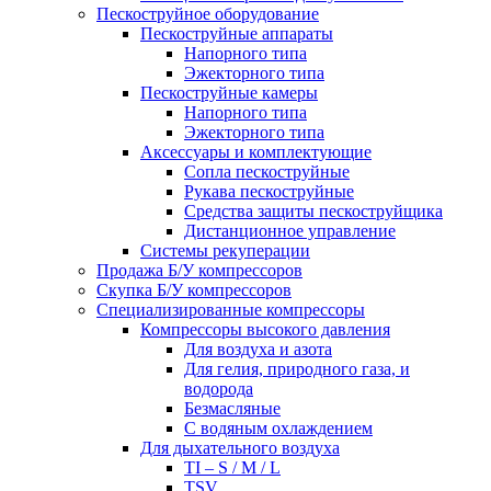
Пескоструйное оборудование
Пескоструйные аппараты
Напорного типа
Эжекторного типа
Пескоструйные камеры
Напорного типа
Эжекторного типа
Аксессуары и комплектующие
Сопла пескоструйные
Рукава пескоструйные
Средства защиты пескоструйщика
Дистанционное управление
Системы рекуперации
Продажа Б/У компрессоров
Скупка Б/У компрессоров
Специализированные компрессоры
Компрессоры высокого давления
Для воздуха и азота
Для гелия, природного газа, и
водорода
Безмасляные
С водяным охлаждением
Для дыхательного воздуха
TI – S / M / L
TSV