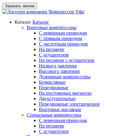
Заказать звонок
Каталог
Каталог
Винтовые компрессоры
С ременным приводом
С прямым приводом
С частотным приводом
На ресивере
С осушителем
На ресивере с осушителем
Низкого давления
Высокого давления
Дожимные компрессоры
Безмасляные
Передвижные
На постоянных магнитах
Двухступенчатые
Передвижные электрические
Винтовые масляные
Спиральные компрессоры
С ременным приводом
На ресивере
С осушителем