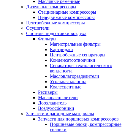
Масляные ременные
Дизельные компрессоры
Стационарные компрессоры
Передвижные компрессоры
Центробежные компрессоры
Осушители
Системы подготовки воздуха
Фильтры
Магистральные фильтры
Картриджи
Центробежные сепараторы
Конденсатоотводчики
Сепараторы технологического
конденсата
Масловлагоразделители
Угольная колонна
Коалесцентные
Ресиверы
Маслораспылители
Доохладитель
Воздухосборники
Запчасти и расходные материалы
Запчасти для поршневых компрессоров
Поршневые блоки, компрессорные
головки