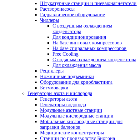
Штукатурные станции и пневмонагнетатели
Растворонасосы
Гидравлическое оборудование
Чиллеры
С воздушным охлаждением
конденсатора
Для кондиционирования
На базе винтовых компрессоров
На базе спиральных компрессоров
Free Cooling
С водяным охлаждением конденсатора
Для охлаждения масла
Рециклеры
Ножничные подъемники
Оборудование для криобластинга
Битумоварки
Генераторы азота и кислорода
Генераторы азота
Генераторы водорода
Модульные азотные станции
Модульные кислородные станции
Мобильные кислородные станции для
заправки баллонов
Медицинские концентраторы
Станции по производству Биогона