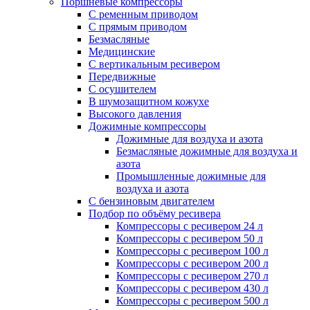
Поршневые компрессоры
С ременным приводом
С прямым приводом
Безмасляные
Медицинские
С вертикальным ресивером
Передвижные
С осушителем
В шумозащитном кожухе
Высокого давления
Дожимные компрессоры
Дожимные для воздуха и азота
Безмасляные дожимные для воздуха и
азота
Промышленные дожимные для
воздуха и азота
С бензиновым двигателем
Подбор по объёму ресивера
Компрессоры с ресивером 24 л
Компрессоры с ресивером 50 л
Компрессоры с ресивером 100 л
Компрессоры с ресивером 200 л
Компрессоры с ресивером 270 л
Компрессоры с ресивером 430 л
Компрессоры с ресивером 500 л