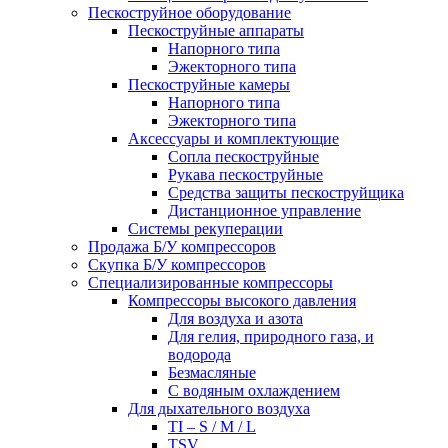
Пескоструйное оборудование
Пескоструйные аппараты
Напорного типа
Эжекторного типа
Пескоструйные камеры
Напорного типа
Эжекторного типа
Аксессуары и комплектующие
Сопла пескоструйные
Рукава пескоструйные
Средства защиты пескоструйщика
Дистанционное управление
Системы рекуперации
Продажа Б/У компрессоров
Скупка Б/У компрессоров
Специализированные компрессоры
Компрессоры высокого давления
Для воздуха и азота
Для гелия, природного газа, и
водорода
Безмасляные
С водяным охлаждением
Для дыхательного воздуха
TI – S / M / L
TSV