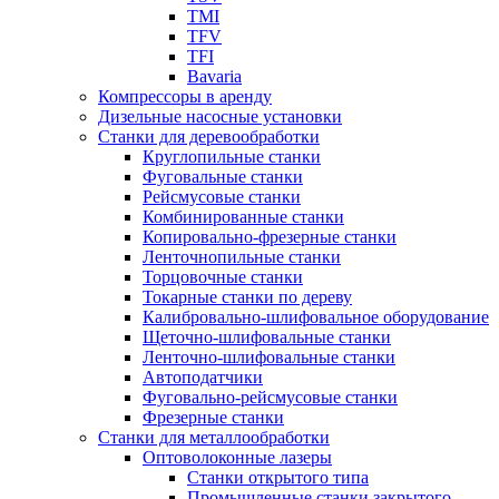
TMI
TFV
TFI
Bavaria
Компрессоры в аренду
Дизельные насосные установки
Станки для деревообработки
Круглопильные станки
Фуговальные станки
Рейсмусовые станки
Комбинированные станки
Копировально-фрезерные станки
Ленточнопильные станки
Торцовочные станки
Токарные станки по дереву
Калибровально-шлифовальное оборудование
Щеточно-шлифовальные станки
Ленточно-шлифовальные станки
Автоподатчики
Фуговально-рейсмусовые станки
Фрезерные станки
Станки для металлообработки
Оптоволоконные лазеры
Станки открытого типа
Промышленные станки закрытого