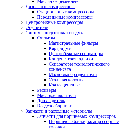
Масляные ременные
Дизельные компрессоры
Стационарные компрессоры
Передвижные компрессоры
Центробежные компрессоры
Осушители
Системы подготовки воздуха
Фильтры
Магистральные фильтры
Картриджи
Центробежные сепараторы
Конденсатоотводчики
Сепараторы технологического
конденсата
Масловлагоразделители
Угольная колонна
Коалесцентные
Ресиверы
Маслораспылители
Доохладитель
Воздухосборники
Запчасти и расходные материалы
Запчасти для поршневых компрессоров
Поршневые блоки, компрессорные
головки