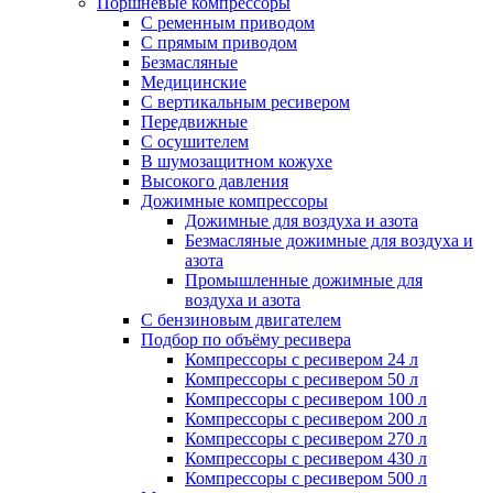
Поршневые компрессоры
С ременным приводом
С прямым приводом
Безмасляные
Медицинские
С вертикальным ресивером
Передвижные
С осушителем
В шумозащитном кожухе
Высокого давления
Дожимные компрессоры
Дожимные для воздуха и азота
Безмасляные дожимные для воздуха и
азота
Промышленные дожимные для
воздуха и азота
С бензиновым двигателем
Подбор по объёму ресивера
Компрессоры с ресивером 24 л
Компрессоры с ресивером 50 л
Компрессоры с ресивером 100 л
Компрессоры с ресивером 200 л
Компрессоры с ресивером 270 л
Компрессоры с ресивером 430 л
Компрессоры с ресивером 500 л