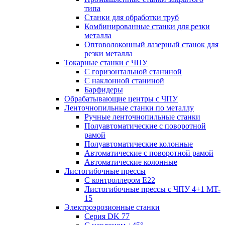
типа
Станки для обработки труб
Комбинированные станки для резки
металла
Оптоволоконный лазерный станок для
резки металла
Токарные станки с ЧПУ
С горизонтальной станиной
С наклонной станиной
Барфидеры
Обрабатывающие центры с ЧПУ
Ленточнопильные станки по металлу
Ручные ленточнопильные станки
Полуавтоматические с поворотной
рамой
Полуавтоматические колонные
Автоматические с поворотной рамой
Автоматические колонные
Листогибочные прессы
С контроллером E22
Листогибочные прессы с ЧПУ 4+1 MT-
15
Электроэрозионные станки
Серия DK 77