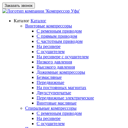
Заказать звонок
Каталог
Каталог
Винтовые компрессоры
С ременным приводом
С прямым приводом
С частотным приводом
На ресивере
С осушителем
На ресивере с осушителем
Низкого давления
Высокого давления
Дожимные компрессоры
Безмасляные
Передвижные
На постоянных магнитах
Двухступенчатые
Передвижные электрические
Винтовые масляные
Спиральные компрессоры
С ременным приводом
На ресивере
С осушителем