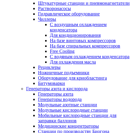
Штукатурные станции и пневмонагнетатели
Растворонасосы
Гидравлическое оборудование
Чиллеры
С воздушным охлаждением
конденсатора
Для кондиционирования
На базе винтовых компрессоров
На базе спиральных компрессоров
Free Cooling
С водяным охлаждением конденсатора
Для охлаждения масла
Рециклеры
Ножничные подъемники
Оборудование для криобластинга
Битумоварки
Генераторы азота и кислорода
Генераторы азота
Генераторы водорода
Модульные азотные станции
Модульные кислородные станции
Мобильные кислородные станции для
заправки баллонов
Медицинские концентраторы
Станции по производству Биогона