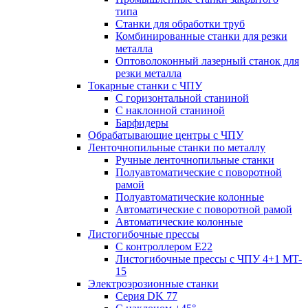
типа
Станки для обработки труб
Комбинированные станки для резки
металла
Оптоволоконный лазерный станок для
резки металла
Токарные станки с ЧПУ
С горизонтальной станиной
С наклонной станиной
Барфидеры
Обрабатывающие центры с ЧПУ
Ленточнопильные станки по металлу
Ручные ленточнопильные станки
Полуавтоматические с поворотной
рамой
Полуавтоматические колонные
Автоматические с поворотной рамой
Автоматические колонные
Листогибочные прессы
С контроллером E22
Листогибочные прессы с ЧПУ 4+1 MT-
15
Электроэрозионные станки
Серия DK 77