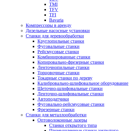
TMI
TFV
TFI
Bavaria
Компрессоры в аренду
Дизельные насосные установки
Станки для деревообработки
Круглопильные станки
Фуговальные станки
Рейсмусовые станки
Комбинированные станки
Копировально-фрезерные станки
Ленточнопильные станки
Торцовочные станки
Токарные станки по дереву
Калибровально-шлифовальное оборудование
Щеточно-шлифовальные станки
Ленточно-шлифовальные станки
Автоподатчики
Фуговально-рейсмусовые станки
Фрезерные станки
Станки для металлообработки
Оптоволоконные лазеры
Станки открытого типа
Промышленные станки закрытого