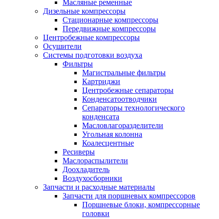
Масляные ременные
Дизельные компрессоры
Стационарные компрессоры
Передвижные компрессоры
Центробежные компрессоры
Осушители
Системы подготовки воздуха
Фильтры
Магистральные фильтры
Картриджи
Центробежные сепараторы
Конденсатоотводчики
Сепараторы технологического
конденсата
Масловлагоразделители
Угольная колонна
Коалесцентные
Ресиверы
Маслораспылители
Доохладитель
Воздухосборники
Запчасти и расходные материалы
Запчасти для поршневых компрессоров
Поршневые блоки, компрессорные
головки