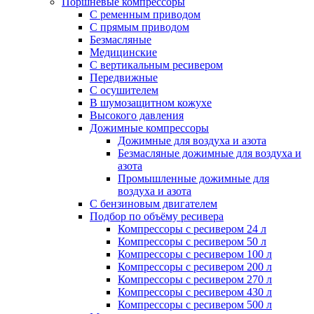
Поршневые компрессоры
С ременным приводом
С прямым приводом
Безмасляные
Медицинские
С вертикальным ресивером
Передвижные
С осушителем
В шумозащитном кожухе
Высокого давления
Дожимные компрессоры
Дожимные для воздуха и азота
Безмасляные дожимные для воздуха и
азота
Промышленные дожимные для
воздуха и азота
С бензиновым двигателем
Подбор по объёму ресивера
Компрессоры с ресивером 24 л
Компрессоры с ресивером 50 л
Компрессоры с ресивером 100 л
Компрессоры с ресивером 200 л
Компрессоры с ресивером 270 л
Компрессоры с ресивером 430 л
Компрессоры с ресивером 500 л