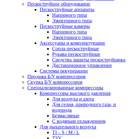
Пескоструйное оборудование
Пескоструйные аппараты
Напорного типа
Эжекторного типа
Пескоструйные камеры
Напорного типа
Эжекторного типа
Аксессуары и комплектующие
Сопла пескоструйные
Рукава пескоструйные
Средства защиты пескоструйщика
Дистанционное управление
Системы рекуперации
Продажа Б/У компрессоров
Скупка Б/У компрессоров
Специализированные компрессоры
Компрессоры высокого давления
Для воздуха и азота
Для гелия, природного газа, и
водорода
Безмасляные
С водяным охлаждением
Для дыхательного воздуха
TI – S / M / L
TSV