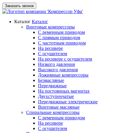
Заказать звонок
Каталог
Каталог
Винтовые компрессоры
С ременным приводом
С прямым приводом
С частотным приводом
На ресивере
С осушителем
На ресивере с осушителем
Низкого давления
Высокого давления
Дожимные компрессоры
Безмасляные
Передвижные
На постоянных магнитах
Двухступенчатые
Передвижные электрические
Винтовые масляные
Спиральные компрессоры
С ременным приводом
На ресивере
С осушителем