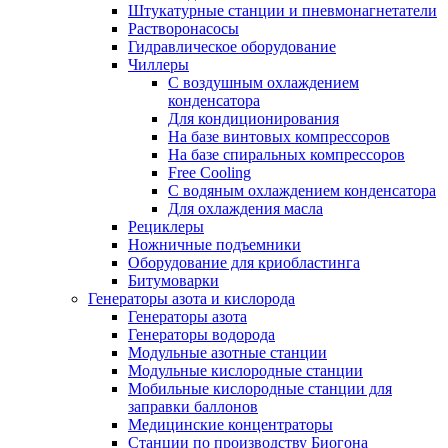
Штукатурные станции и пневмонагнетатели
Растворонасосы
Гидравлическое оборудование
Чиллеры
С воздушным охлаждением
конденсатора
Для кондиционирования
На базе винтовых компрессоров
На базе спиральных компрессоров
Free Cooling
С водяным охлаждением конденсатора
Для охлаждения масла
Рециклеры
Ножничные подъемники
Оборудование для криобластинга
Битумоварки
Генераторы азота и кислорода
Генераторы азота
Генераторы водорода
Модульные азотные станции
Модульные кислородные станции
Мобильные кислородные станции для
заправки баллонов
Медицинские концентраторы
Станции по производству Биогона