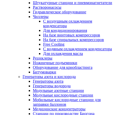
Штукатурные станции и пневмонагнетатели
Растворонасосы
Гидравлическое оборудование
Чиллеры
С воздушным охлаждением
конденсатора
Для кондиционирования
На базе винтовых компрессоров
На базе спиральных компрессоров
Free Cooling
С водяным охлаждением конденсатора
Для охлаждения масла
Рециклеры
Ножничные подъемники
Оборудование для криобластинга
Битумоварки
Генераторы азота и кислорода
Генераторы азота
Генераторы водорода
Модульные азотные станции
Модульные кислородные станции
Мобильные кислородные станции для
заправки баллонов
Медицинские концентраторы
Станции по производству Биогона