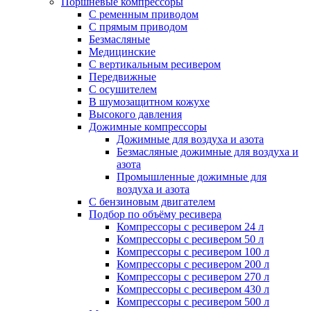
Поршневые компрессоры
С ременным приводом
С прямым приводом
Безмасляные
Медицинские
С вертикальным ресивером
Передвижные
С осушителем
В шумозащитном кожухе
Высокого давления
Дожимные компрессоры
Дожимные для воздуха и азота
Безмасляные дожимные для воздуха и
азота
Промышленные дожимные для
воздуха и азота
С бензиновым двигателем
Подбор по объёму ресивера
Компрессоры с ресивером 24 л
Компрессоры с ресивером 50 л
Компрессоры с ресивером 100 л
Компрессоры с ресивером 200 л
Компрессоры с ресивером 270 л
Компрессоры с ресивером 430 л
Компрессоры с ресивером 500 л