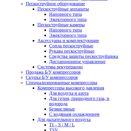
Пескоструйное оборудование
Пескоструйные аппараты
Напорного типа
Эжекторного типа
Пескоструйные камеры
Напорного типа
Эжекторного типа
Аксессуары и комплектующие
Сопла пескоструйные
Рукава пескоструйные
Средства защиты пескоструйщика
Дистанционное управление
Системы рекуперации
Продажа Б/У компрессоров
Скупка Б/У компрессоров
Специализированные компрессоры
Компрессоры высокого давления
Для воздуха и азота
Для гелия, природного газа, и
водорода
Безмасляные
С водяным охлаждением
Для дыхательного воздуха
TI – S / M / L
TSV