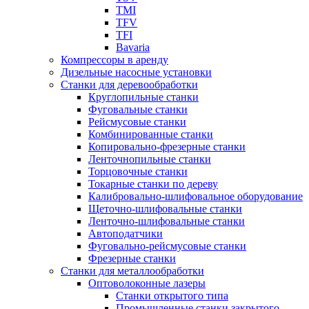
TMI
TFV
TFI
Bavaria
Компрессоры в аренду
Дизельные насосные установки
Станки для деревообработки
Круглопильные станки
Фуговальные станки
Рейсмусовые станки
Комбинированные станки
Копировально-фрезерные станки
Ленточнопильные станки
Торцовочные станки
Токарные станки по дереву
Калибровально-шлифовальное оборудование
Щеточно-шлифовальные станки
Ленточно-шлифовальные станки
Автоподатчики
Фуговально-рейсмусовые станки
Фрезерные станки
Станки для металлообработки
Оптоволоконные лазеры
Станки открытого типа
Промышленные станки закрытого