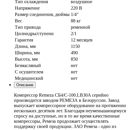
Тип охлаждения
воздушное
Напряжение
220 В
Размер соединения, дюймы
1/4"
Вес
88 кг
Тип привода
ременной
Цилиндры/ступени
2/1
Гарантия
12 месяцев
Длина, мм
1150
Ширина, мм
490
Высота, мм
850
Безмасляный
нет
С осушителем
нет
Медицинский
нет
Описание
Компрессор Remeza СБ4/С-100.LB30A серийно
производится заводом РЕМЕЗА в Белоруссии. Завод
выпускает компрессорное оборудование на протяжении
нескольких десятков лет. Благодаря неуменьшающемуся
спросу на доступные, но в то же время качественные
компрессоры, Ремеза продолжает осуществлять
поддержку своей продукции. ЗАО Ремеза - одно из