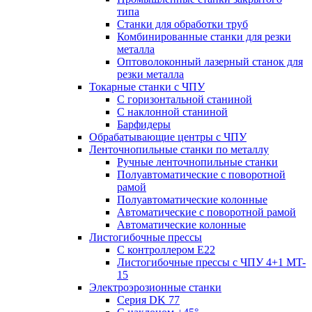
типа
Станки для обработки труб
Комбинированные станки для резки
металла
Оптоволоконный лазерный станок для
резки металла
Токарные станки с ЧПУ
С горизонтальной станиной
С наклонной станиной
Барфидеры
Обрабатывающие центры с ЧПУ
Ленточнопильные станки по металлу
Ручные ленточнопильные станки
Полуавтоматические с поворотной
рамой
Полуавтоматические колонные
Автоматические с поворотной рамой
Автоматические колонные
Листогибочные прессы
С контроллером E22
Листогибочные прессы с ЧПУ 4+1 MT-
15
Электроэрозионные станки
Серия DK 77