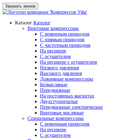
Заказать звонок
Каталог
Каталог
Винтовые компрессоры
С ременным приводом
С прямым приводом
С частотным приводом
На ресивере
С осушителем
На ресивере с осушителем
Низкого давления
Высокого давления
Дожимные компрессоры
Безмасляные
Передвижные
На постоянных магнитах
Двухступенчатые
Передвижные электрические
Винтовые масляные
Спиральные компрессоры
С ременным приводом
На ресивере
С осушителем