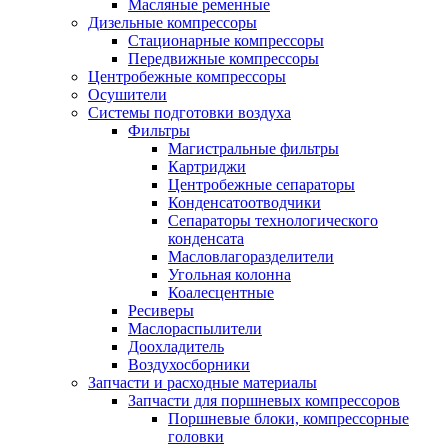
Масляные ременные
Дизельные компрессоры
Стационарные компрессоры
Передвижные компрессоры
Центробежные компрессоры
Осушители
Системы подготовки воздуха
Фильтры
Магистральные фильтры
Картриджи
Центробежные сепараторы
Конденсатоотводчики
Сепараторы технологического
конденсата
Масловлагоразделители
Угольная колонна
Коалесцентные
Ресиверы
Маслораспылители
Доохладитель
Воздухосборники
Запчасти и расходные материалы
Запчасти для поршневых компрессоров
Поршневые блоки, компрессорные
головки