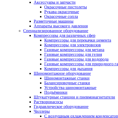
Аксессуары и запчасти
Окрасочные пистолеты
Рукава окрасочные
Окрасочные сопла
Разметочные машины
Аппараты высокого давления
Специализированное оборудование
Компрессоры для различных сфер
Компрессоры для перекачки цемента
Компрессоры для электровозов
Газовые компрессоры для метана
Газовые компрессоры для гелия
Газовые компрессоры для водорода
Газовые компрессоры для природного га
Компрессоры для дыхания
Шиномонтажное оборудование
Шиномонтажные станки
Балансировочные станки
Устройства шиномонтажные
Подъёмники
Штукатурные станции и пневмонагнетатели
Растворонасосы
Гидравлическое оборудование
Чиллеры
С воздушным охлаждением конденсатор