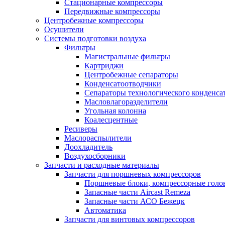
Стационарные компрессоры
Передвижные компрессоры
Центробежные компрессоры
Осушители
Системы подготовки воздуха
Фильтры
Магистральные фильтры
Картриджи
Центробежные сепараторы
Конденсатоотводчики
Сепараторы технологического конденса
Масловлагоразделители
Угольная колонна
Коалесцентные
Ресиверы
Маслораспылители
Доохладитель
Воздухосборники
Запчасти и расходные материалы
Запчасти для поршневых компрессоров
Поршневые блоки, компрессорные голо
Запасные части Aircast Remeza
Запасные части АСО Бежецк
Автоматика
Запчасти для винтовых компрессоров