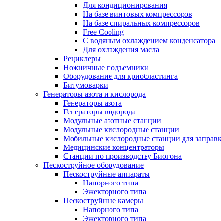
Для кондиционирования
На базе винтовых компрессоров
На базе спиральных компрессоров
Free Cooling
С водяным охлаждением конденсатора
Для охлаждения масла
Рециклеры
Ножничные подъемники
Оборудование для криобластинга
Битумоварки
Генераторы азота и кислорода
Генераторы азота
Генераторы водорода
Модульные азотные станции
Модульные кислородные станции
Мобильные кислородные станции для заправк
Медицинские концентраторы
Станции по производству Биогона
Пескоструйное оборудование
Пескоструйные аппараты
Напорного типа
Эжекторного типа
Пескоструйные камеры
Напорного типа
Эжекторного типа