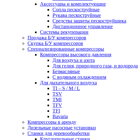
Аксессуары и комплектующие
Сопла пескоструйные
Рукава пескоструйные
Средства защиты пескоструйщика
Дистанционное управление
Системы рекуперации
Продажа Б/У компрессоров
Скупка Б/У компрессоров
Специализированные компрессоры
Компрессоры высокого давления
Для воздуха и азота
Для гелия, природного газа, и водорода
Безмасляные
С водяным охлаждением
Для дыхательного воздуха
TI – S / M / L
TSV
TMI
TFV
TFI
Bavaria
Компрессоры в аренду
Дизельные насосные установки
Станки для деревообработки
Круглопильные станки