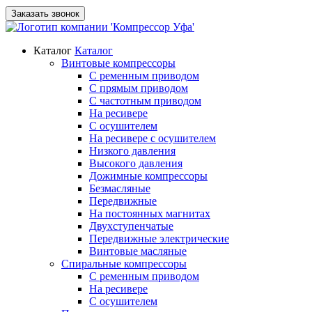
Заказать звонок
Каталог
Каталог
Винтовые компрессоры
С ременным приводом
С прямым приводом
С частотным приводом
На ресивере
С осушителем
На ресивере с осушителем
Низкого давления
Высокого давления
Дожимные компрессоры
Безмасляные
Передвижные
На постоянных магнитах
Двухступенчатые
Передвижные электрические
Винтовые масляные
Спиральные компрессоры
С ременным приводом
На ресивере
С осушителем