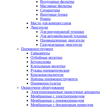
Воздушные фильтры
Масляные фильтры
Сепараторы
Винтовые блоки
Ремни
Масло для компрессоров
Двигатели
Для внедорожной техники
Для автомобильной техники
Промышленные двигатели
Газодизельные двигатели
Пневмоинструмент
Гайковёрты
Отбойные молотки
Бетоноломы
Клепальные молотки
Рукава пневматические
Краскораспылители
Наборы пневмоинструмента
Пневмопистолеты
Окрасочное оборудование
Электропоршневые окрасочные аппараты
Мембранные с электроприводом
Мембранные с пневмоприводом
Мембранные с бензиновым приводом