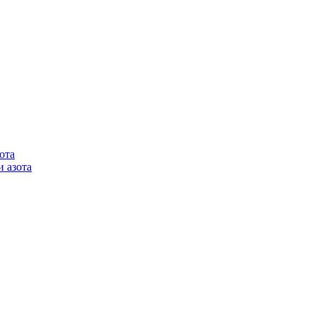
ота
 азота