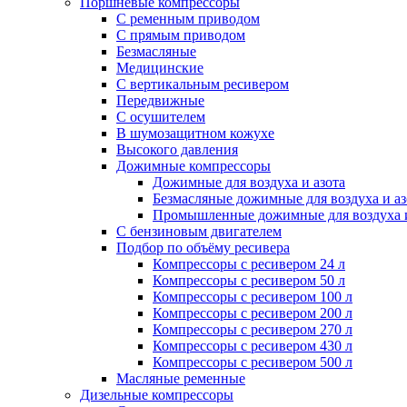
Поршневые компрессоры
С ременным приводом
С прямым приводом
Безмасляные
Медицинские
С вертикальным ресивером
Передвижные
С осушителем
В шумозащитном кожухе
Высокого давления
Дожимные компрессоры
Дожимные для воздуха и азота
Безмасляные дожимные для воздуха и аз
Промышленные дожимные для воздуха и
С бензиновым двигателем
Подбор по объёму ресивера
Компрессоры с ресивером 24 л
Компрессоры с ресивером 50 л
Компрессоры с ресивером 100 л
Компрессоры с ресивером 200 л
Компрессоры с ресивером 270 л
Компрессоры с ресивером 430 л
Компрессоры с ресивером 500 л
Масляные ременные
Дизельные компрессоры