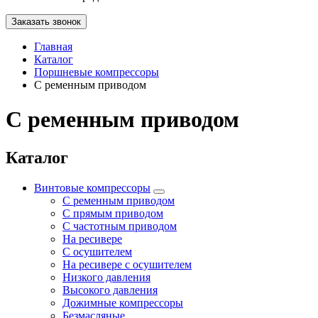
Заказать звонок
Главная
Каталог
Поршневые компрессоры
С ременным приводом
С ременным приводом
Каталог
Винтовые компрессоры
С ременным приводом
С прямым приводом
С частотным приводом
На ресивере
С осушителем
На ресивере с осушителем
Низкого давления
Высокого давления
Дожимные компрессоры
Безмасляные