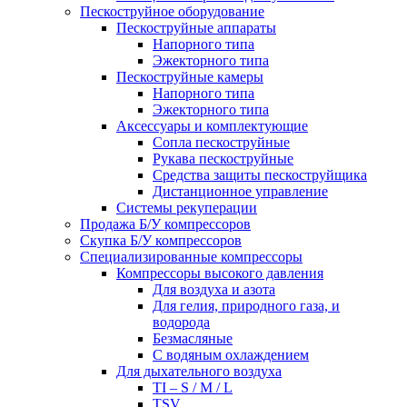
Пескоструйное оборудование
Пескоструйные аппараты
Напорного типа
Эжекторного типа
Пескоструйные камеры
Напорного типа
Эжекторного типа
Аксессуары и комплектующие
Сопла пескоструйные
Рукава пескоструйные
Средства защиты пескоструйщика
Дистанционное управление
Системы рекуперации
Продажа Б/У компрессоров
Скупка Б/У компрессоров
Специализированные компрессоры
Компрессоры высокого давления
Для воздуха и азота
Для гелия, природного газа, и
водорода
Безмасляные
С водяным охлаждением
Для дыхательного воздуха
TI – S / M / L
TSV