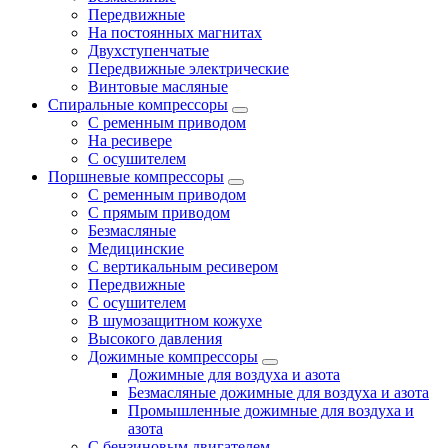
Передвижные
На постоянных магнитах
Двухступенчатые
Передвижные электрические
Винтовые масляные
Спиральные компрессоры
С ременным приводом
На ресивере
С осушителем
Поршневые компрессоры
С ременным приводом
С прямым приводом
Безмасляные
Медицинские
С вертикальным ресивером
Передвижные
С осушителем
В шумозащитном кожухе
Высокого давления
Дожимные компрессоры
Дожимные для воздуха и азота
Безмасляные дожимные для воздуха и азота
Промышленные дожимные для воздуха и
азота
С бензиновым двигателем