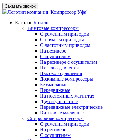
Заказать звонок
Каталог
Каталог
Винтовые компрессоры
С ременным приводом
С прямым приводом
С частотным приводом
На ресивере
С осушителем
На ресивере с осушителем
Низкого давления
Высокого давления
Дожимные компрессоры
Безмасляные
Передвижные
На постоянных магнитах
Двухступенчатые
Передвижные электрические
Винтовые масляные
Спиральные компрессоры
С ременным приводом
На ресивере
С осушителем