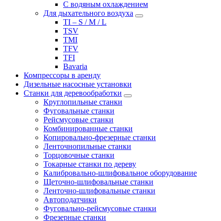
С водяным охлаждением
Для дыхательного воздуха
TI – S / M / L
TSV
TMI
TFV
TFI
Bavaria
Компрессоры в аренду
Дизельные насосные установки
Станки для деревообработки
Круглопильные станки
Фуговальные станки
Рейсмусовые станки
Комбинированные станки
Копировально-фрезерные станки
Ленточнопильные станки
Торцовочные станки
Токарные станки по дереву
Калибровально-шлифовальное оборудование
Щеточно-шлифовальные станки
Ленточно-шлифовальные станки
Автоподатчики
Фуговально-рейсмусовые станки
Фрезерные станки