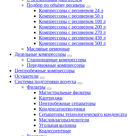
Подбор по объёму ресивера
Компрессоры с ресивером 24 л
Компрессоры с ресивером 50 л
Компрессоры с ресивером 100 л
Компрессоры с ресивером 200 л
Компрессоры с ресивером 270 л
Компрессоры с ресивером 430 л
Компрессоры с ресивером 500 л
Масляные ременные
Дизельные компрессоры
Стационарные компрессоры
Передвижные компрессоры
Центробежные компрессоры
Осушители
Системы подготовки воздуха
Фильтры
Магистральные фильтры
Картриджи
Центробежные сепараторы
Конденсатоотводчики
Сепараторы технологического конденсата
Масловлагоразделители
Угольная колонна
Коалесцентные