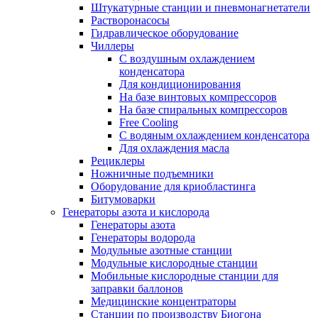
Штукатурные станции и пневмонагнетатели
Растворонасосы
Гидравлическое оборудование
Чиллеры
С воздушным охлаждением
конденсатора
Для кондиционирования
На базе винтовых компрессоров
На базе спиральных компрессоров
Free Cooling
С водяным охлаждением конденсатора
Для охлаждения масла
Рециклеры
Ножничные подъемники
Оборудование для криобластинга
Битумоварки
Генераторы азота и кислорода
Генераторы азота
Генераторы водорода
Модульные азотные станции
Модульные кислородные станции
Мобильные кислородные станции для
заправки баллонов
Медицинские концентраторы
Станции по производству Биогона