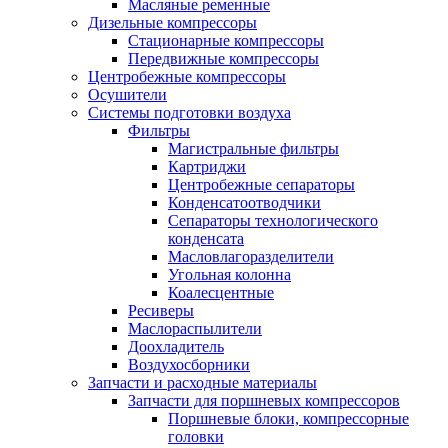
Масляные ременные
Дизельные компрессоры
Стационарные компрессоры
Передвижные компрессоры
Центробежные компрессоры
Осушители
Системы подготовки воздуха
Фильтры
Магистральные фильтры
Картриджи
Центробежные сепараторы
Конденсатоотводчики
Сепараторы технологического
конденсата
Масловлагоразделители
Угольная колонна
Коалесцентные
Ресиверы
Маслораспылители
Доохладитель
Воздухосборники
Запчасти и расходные материалы
Запчасти для поршневых компрессоров
Поршневые блоки, компрессорные
головки