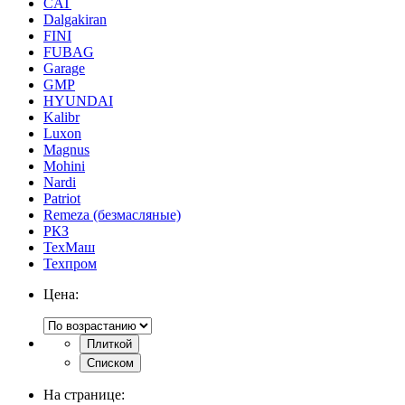
CAT
Dalgakiran
FINI
FUBAG
Garage
GMP
HYUNDAI
Kalibr
Luxon
Magnus
Mohini
Nardi
Patriot
Remeza (безмасляные)
РКЗ
ТехМаш
Техпром
Цена:
Плиткой
Списком
На странице: