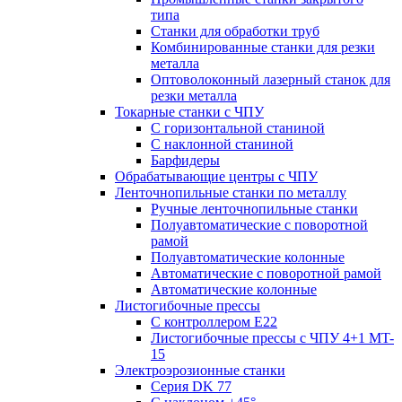
типа
Станки для обработки труб
Комбинированные станки для резки
металла
Оптоволоконный лазерный станок для
резки металла
Токарные станки с ЧПУ
С горизонтальной станиной
С наклонной станиной
Барфидеры
Обрабатывающие центры с ЧПУ
Ленточнопильные станки по металлу
Ручные ленточнопильные станки
Полуавтоматические с поворотной
рамой
Полуавтоматические колонные
Автоматические с поворотной рамой
Автоматические колонные
Листогибочные прессы
С контроллером E22
Листогибочные прессы с ЧПУ 4+1 MT-
15
Электроэрозионные станки
Серия DK 77