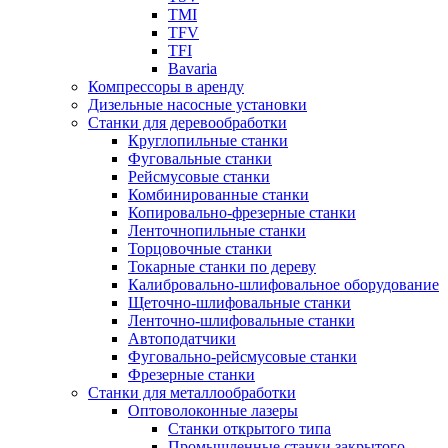
TMI
TFV
TFI
Bavaria
Компрессоры в аренду
Дизельные насосные установки
Станки для деревообработки
Круглопильные станки
Фуговальные станки
Рейсмусовые станки
Комбинированные станки
Копировально-фрезерные станки
Ленточнопильные станки
Торцовочные станки
Токарные станки по дереву
Калибровально-шлифовальное оборудование
Щеточно-шлифовальные станки
Ленточно-шлифовальные станки
Автоподатчики
Фуговально-рейсмусовые станки
Фрезерные станки
Станки для металлообработки
Оптоволоконные лазеры
Станки открытого типа
Промышленные станки закрытого