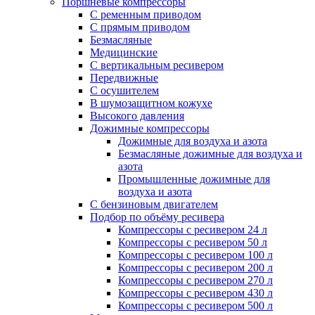
Поршневые компрессоры
С ременным приводом
С прямым приводом
Безмасляные
Медицинские
С вертикальным ресивером
Передвижные
С осушителем
В шумозащитном кожухе
Высокого давления
Дожимные компрессоры
Дожимные для воздуха и азота
Безмасляные дожимные для воздуха и
азота
Промышленные дожимные для
воздуха и азота
С бензиновым двигателем
Подбор по объёму ресивера
Компрессоры с ресивером 24 л
Компрессоры с ресивером 50 л
Компрессоры с ресивером 100 л
Компрессоры с ресивером 200 л
Компрессоры с ресивером 270 л
Компрессоры с ресивером 430 л
Компрессоры с ресивером 500 л