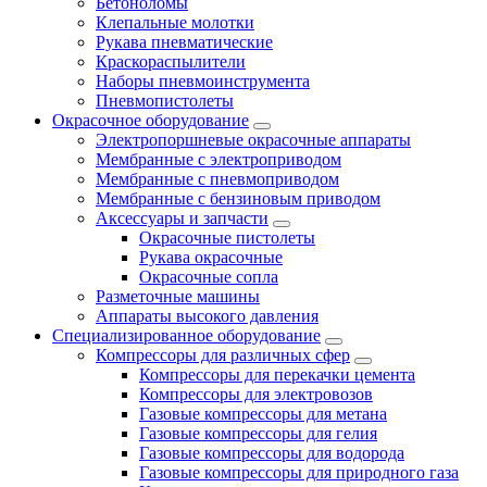
Бетоноломы
Клепальные молотки
Рукава пневматические
Краскораспылители
Наборы пневмоинструмента
Пневмопистолеты
Окрасочное оборудование
Электропоршневые окрасочные аппараты
Мембранные с электроприводом
Мембранные с пневмоприводом
Мембранные с бензиновым приводом
Аксессуары и запчасти
Окрасочные пистолеты
Рукава окрасочные
Окрасочные сопла
Разметочные машины
Аппараты высокого давления
Специализированное оборудование
Компрессоры для различных сфер
Компрессоры для перекачки цемента
Компрессоры для электровозов
Газовые компрессоры для метана
Газовые компрессоры для гелия
Газовые компрессоры для водорода
Газовые компрессоры для природного газа