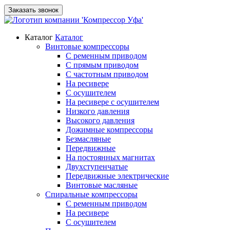
Заказать звонок
Каталог
Каталог
Винтовые компрессоры
С ременным приводом
С прямым приводом
С частотным приводом
На ресивере
С осушителем
На ресивере с осушителем
Низкого давления
Высокого давления
Дожимные компрессоры
Безмасляные
Передвижные
На постоянных магнитах
Двухступенчатые
Передвижные электрические
Винтовые масляные
Спиральные компрессоры
С ременным приводом
На ресивере
С осушителем