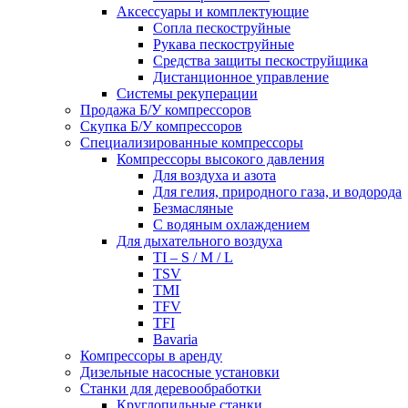
Аксессуары и комплектующие
Сопла пескоструйные
Рукава пескоструйные
Средства защиты пескоструйщика
Дистанционное управление
Системы рекуперации
Продажа Б/У компрессоров
Скупка Б/У компрессоров
Специализированные компрессоры
Компрессоры высокого давления
Для воздуха и азота
Для гелия, природного газа, и водорода
Безмасляные
С водяным охлаждением
Для дыхательного воздуха
TI – S / M / L
TSV
TMI
TFV
TFI
Bavaria
Компрессоры в аренду
Дизельные насосные установки
Станки для деревообработки
Круглопильные станки