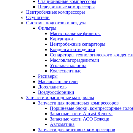
Стационарные компрессоры
Передвижные компрессоры
Центробежные компрессоры
Осушители
Системы подготовки воздуха
Фильтры
Магистральные фильтры
Картриджи
Центробежные сепараторы
Конденсатоотводчики
Сепараторы технологического конденса
Масловлагоразделители
Угольная колонна
Коалесцентные
Ресиверы
Маслораспылители
Доохладитель
Воздухосборники
Запчасти и расходные материалы
Запчасти для поршневых компрессоров
Поршневые блоки, компрессорные голо
Запасные части Aircast Remeza
Запасные части АСО Бежецк
Автоматика
Запчасти для винтовых компрессоров