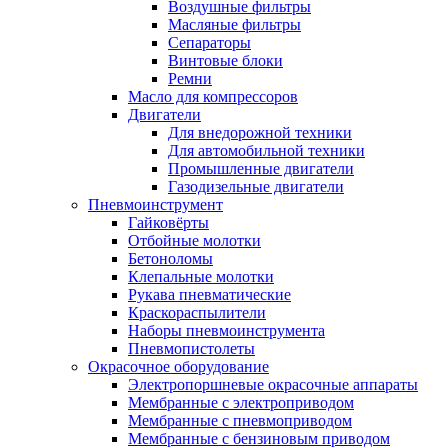
Воздушные фильтры
Масляные фильтры
Сепараторы
Винтовые блоки
Ремни
Масло для компрессоров
Двигатели
Для внедорожной техники
Для автомобильной техники
Промышленные двигатели
Газодизельные двигатели
Пневмоинструмент
Гайковёрты
Отбойные молотки
Бетоноломы
Клепальные молотки
Рукава пневматические
Краскораспылители
Наборы пневмоинструмента
Пневмопистолеты
Окрасочное оборудование
Электропоршневые окрасочные аппараты
Мембранные с электроприводом
Мембранные с пневмоприводом
Мембранные с бензиновым приводом