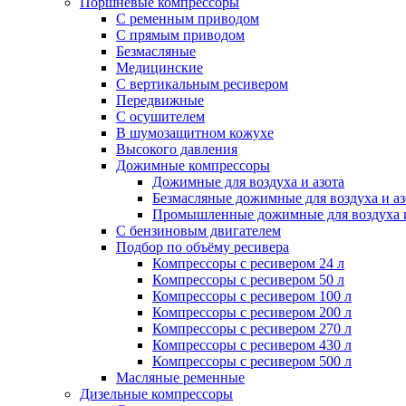
Поршневые компрессоры
С ременным приводом
С прямым приводом
Безмасляные
Медицинские
С вертикальным ресивером
Передвижные
С осушителем
В шумозащитном кожухе
Высокого давления
Дожимные компрессоры
Дожимные для воздуха и азота
Безмасляные дожимные для воздуха и аз
Промышленные дожимные для воздуха и
С бензиновым двигателем
Подбор по объёму ресивера
Компрессоры с ресивером 24 л
Компрессоры с ресивером 50 л
Компрессоры с ресивером 100 л
Компрессоры с ресивером 200 л
Компрессоры с ресивером 270 л
Компрессоры с ресивером 430 л
Компрессоры с ресивером 500 л
Масляные ременные
Дизельные компрессоры