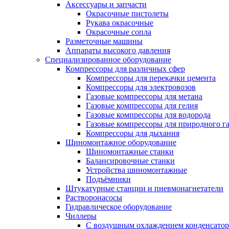
Аксессуары и запчасти
Окрасочные пистолеты
Рукава окрасочные
Окрасочные сопла
Разметочные машины
Аппараты высокого давления
Специализированное оборудование
Компрессоры для различных сфер
Компрессоры для перекачки цемента
Компрессоры для электровозов
Газовые компрессоры для метана
Газовые компрессоры для гелия
Газовые компрессоры для водорода
Газовые компрессоры для природного га
Компрессоры для дыхания
Шиномонтажное оборудование
Шиномонтажные станки
Балансировочные станки
Устройства шиномонтажные
Подъёмники
Штукатурные станции и пневмонагнетатели
Растворонасосы
Гидравлическое оборудование
Чиллеры
С воздушным охлаждением конденсатор