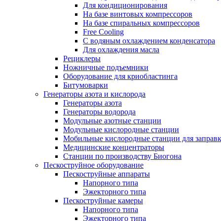
Для кондиционирования
На базе винтовых компрессоров
На базе спиральных компрессоров
Free Cooling
С водяным охлаждением конденсатора
Для охлаждения масла
Рециклеры
Ножничные подъемники
Оборудование для криобластинга
Битумоварки
Генераторы азота и кислорода
Генераторы азота
Генераторы водорода
Модульные азотные станции
Модульные кислородные станции
Мобильные кислородные станции для заправк
Медицинские концентраторы
Станции по производству Биогона
Пескоструйное оборудование
Пескоструйные аппараты
Напорного типа
Эжекторного типа
Пескоструйные камеры
Напорного типа
Эжекторного типа