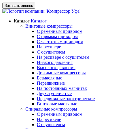
Заказать звонок
Каталог
Каталог
Винтовые компрессоры
С ременным приводом
С прямым приводом
С частотным приводом
На ресивере
С осушителем
На ресивере с осушителем
Низкого давления
Высокого давления
Дожимные компрессоры
Безмасляные
Передвижные
На постоянных магнитах
Двухступенчатые
Передвижные электрические
Винтовые масляные
Спиральные компрессоры
С ременным приводом
На ресивере
С осушителем