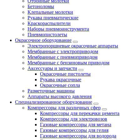
Отбойные молотки
Бетоноломы
Клепальные молотки
Рукава пневматические
Краскораспылители
Наборы пневмоинструмента
Пневмопистолеты
Окрасочное оборудование
Электропоршневые окрасочные аппараты
Мембранные с электроприводом
Мембранные с пневмоприводом
Мембранные с бензиновым приводом
Аксессуары и запчасти
Окрасочные пистолеты
Рукава окрасочные
Окрасочные сопла
Разметочные машины
Аппараты высокого давления
Специализированное оборудование
Компрессоры для различных сфер
Компрессоры для перекачки цемента
Компрессоры для электровозов
Газовые компрессоры для метана
Газовые компрессоры для гелия
Газовые компрессоры для водорода