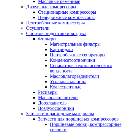
Масляные ременные
Дизельные компрессоры
Стационарные компрессоры
Передвижные компрессоры
Центробежные компрессоры
Осушители
Системы подготовки воздуха
Фильтры
Магистральные фильтры
Картриджи
Центробежные сепараторы
Конденсатоотводчики
Сепараторы технологического
конденсата
Масловлагоразделители
Угольная колонна
Коалесцентные
Ресиверы
Маслораспылители
Доохладитель
Воздухосборники
Запчасти и расходные материалы
Запчасти для поршневых компрессоров
Поршневые блоки, компрессорные
головки