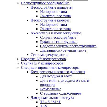
Пескоструйное оборудование
Пескоструйные аппараты
Напорного типа
Эжекторного типа
Пескоструйные камеры
Напорного типа
Эжекторного типа
Аксессуары и комплектующие
Сопла пескоструйные
Рукава пескоструйные
Средства защиты пескоструйщика
Дистанционное управление
Системы рекуперации
Продажа Б/У компрессоров
Скупка Б/У компрессоров
Специализированные компрессоры
Компрессоры высокого давления
Для воздуха и азота
Для гелия, природного газа, и
водорода
Безмасляные
С водяным охлаждением
Для дыхательного воздуха
TI – S / M / L
TSV