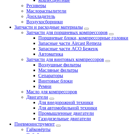
Коалесцентные
Ресиверы
Маслораспылители
Доохладитель
Воздухосборники
Запчасти и расходные материалы
Запчасти для поршневых компрессоров
Поршневые блоки, компрессорные головки
Запасные части Aircast Remeza
Запасные части АСО Бежецк
Автоматика
Запчасти для винтовых компрессоров
Воздушные фильтры
Масляные фильтры
Сепараторы
Винтовые блоки
Ремни
Масло для компрессоров
Двигатели
Для внедорожной техники
Для автомобильной техники
Промышленные двигатели
Газодизельные двигатели
Пневмоинструмент
Гайковёрты