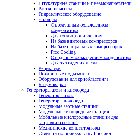
Штукатурные станции и пневмонагнетатели
Растворонасосы
Гидравлическое оборудование
Чиллеры
С воздушным охлаждением
конденсатора
Для кондиционирования
На базе винтовых компрессоров
На базе спиральных компрессоров
Free Cooling
С водяным охлаждением конденсатора
Для охлаждения масла
Рециклеры
Ножничные подъемники
Оборудование для криобластинга
Битумоварки
Генераторы азота и кислорода
Генераторы азота
Генераторы водорода
Модульные азотные станции
Модульные кислородные станции
Мобильные кислородные станции для
заправки баллонов
Медицинские концентраторы
Станции по производству Биогона