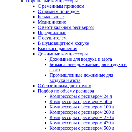
Поршневые компрессоры
С ременным приводом
С прямым приводом
Безмасляные
Медицинские
С вертикальным ресивером
Передвижные
С осушителем
В шумозащитном кожухе
Высокого давления
Дожимные компрессоры
Дожимные для воздуха и азота
Безмасляные дожимные для воздуха и
азота
Промышленные дожимные для
воздуха и азота
С бензиновым двигателем
Подбор по объёму ресивера
Компрессоры с ресивером 24 л
Компрессоры с ресивером 50 л
Компрессоры с ресивером 100 л
Компрессоры с ресивером 200 л
Компрессоры с ресивером 270 л
Компрессоры с ресивером 430 л
Компрессоры с ресивером 500 л