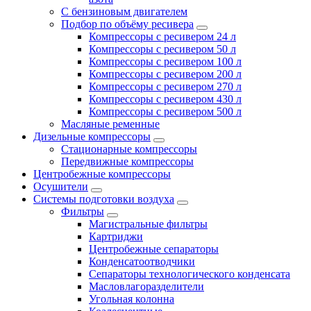
С бензиновым двигателем
Подбор по объёму ресивера
Компрессоры с ресивером 24 л
Компрессоры с ресивером 50 л
Компрессоры с ресивером 100 л
Компрессоры с ресивером 200 л
Компрессоры с ресивером 270 л
Компрессоры с ресивером 430 л
Компрессоры с ресивером 500 л
Масляные ременные
Дизельные компрессоры
Стационарные компрессоры
Передвижные компрессоры
Центробежные компрессоры
Осушители
Системы подготовки воздуха
Фильтры
Магистральные фильтры
Картриджи
Центробежные сепараторы
Конденсатоотводчики
Сепараторы технологического конденсата
Масловлагоразделители
Угольная колонна