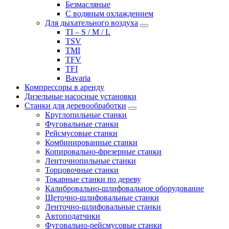
Безмасляные
С водяным охлаждением
Для дыхательного воздуха
TI – S / M / L
TSV
TMI
TFV
TFI
Bavaria
Компрессоры в аренду
Дизельные насосные установки
Станки для деревообработки
Круглопильные станки
Фуговальные станки
Рейсмусовые станки
Комбинированные станки
Копировально-фрезерные станки
Ленточнопильные станки
Торцовочные станки
Токарные станки по дереву
Калибровально-шлифовальное оборудование
Щеточно-шлифовальные станки
Ленточно-шлифовальные станки
Автоподатчики
Фуговально-рейсмусовые станки