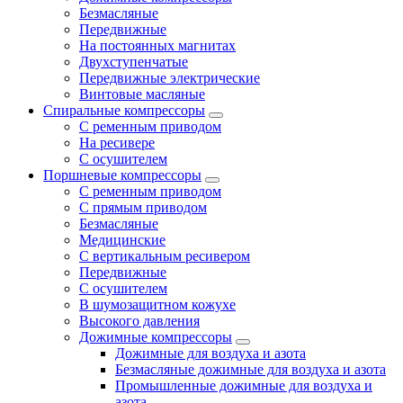
Безмасляные
Передвижные
На постоянных магнитах
Двухступенчатые
Передвижные электрические
Винтовые масляные
Спиральные компрессоры
С ременным приводом
На ресивере
С осушителем
Поршневые компрессоры
С ременным приводом
С прямым приводом
Безмасляные
Медицинские
С вертикальным ресивером
Передвижные
С осушителем
В шумозащитном кожухе
Высокого давления
Дожимные компрессоры
Дожимные для воздуха и азота
Безмасляные дожимные для воздуха и азота
Промышленные дожимные для воздуха и
азота