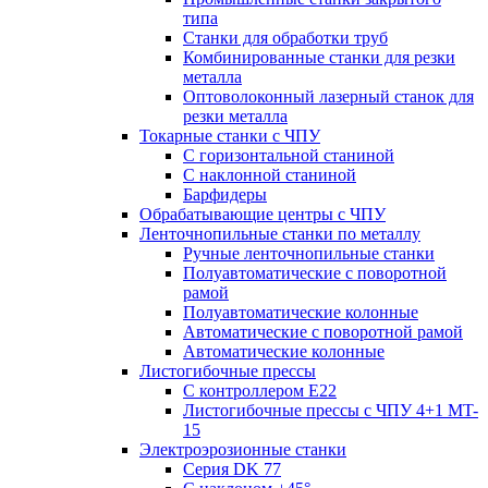
типа
Станки для обработки труб
Комбинированные станки для резки
металла
Оптоволоконный лазерный станок для
резки металла
Токарные станки с ЧПУ
С горизонтальной станиной
С наклонной станиной
Барфидеры
Обрабатывающие центры с ЧПУ
Ленточнопильные станки по металлу
Ручные ленточнопильные станки
Полуавтоматические с поворотной
рамой
Полуавтоматические колонные
Автоматические с поворотной рамой
Автоматические колонные
Листогибочные прессы
С контроллером E22
Листогибочные прессы с ЧПУ 4+1 MT-
15
Электроэрозионные станки
Серия DK 77