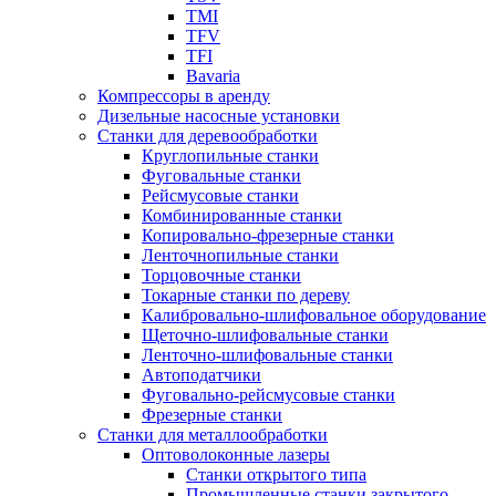
TMI
TFV
TFI
Bavaria
Компрессоры в аренду
Дизельные насосные установки
Станки для деревообработки
Круглопильные станки
Фуговальные станки
Рейсмусовые станки
Комбинированные станки
Копировально-фрезерные станки
Ленточнопильные станки
Торцовочные станки
Токарные станки по дереву
Калибровально-шлифовальное оборудование
Щеточно-шлифовальные станки
Ленточно-шлифовальные станки
Автоподатчики
Фуговально-рейсмусовые станки
Фрезерные станки
Станки для металлообработки
Оптоволоконные лазеры
Станки открытого типа
Промышленные станки закрытого